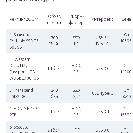
Объем
Форм-
Рейтинг ZOOM
Интерфейс
Цена
памяти
фактор
1. Samsung
От
500
SSD,
USB 3.1
Portable SSD T5
i8595
Гбайт
1,8”
Type-C
500GB
2. Western
Digital My
HDD,
От
1 Тбайт
USB 3.0
Passport 1 TB
2,5”
i4000
WDBBEX0010B
3. Transcend
240
SSD,
От
USB Type-C
ESD250C
Гбайт
2,5”
i5640
4. ADATA HD330
HDD,
От
2 Тбайт
USB 3.1
2TB
2,5”
i5582
5. Seagate
HDD,
От
2 Тбайт
USB 3.0