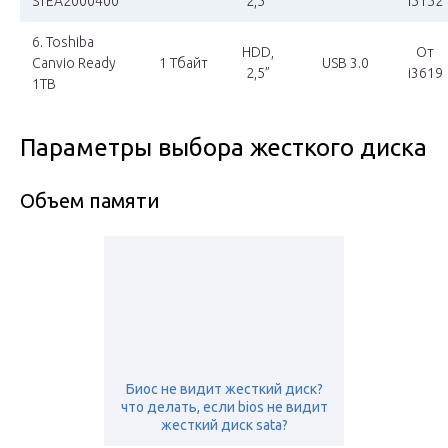
STEA2000400
2,5”
i5152
6. Toshiba
HDD,
От
Canvio Ready
1 Тбайт
USB 3.0
2,5”
i3619
1TB
Параметры выбора жесткого диска
Объем памяти
Биос не видит жесткий диск?
что делать, если bios не видит
жесткий диск sata?