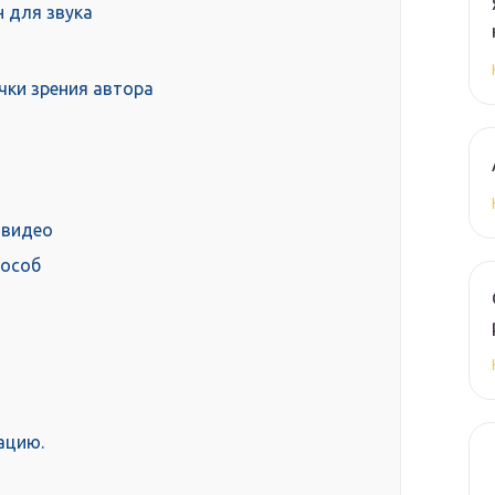
 для звука
чки зрения автора
 видео
пособ
ацию.