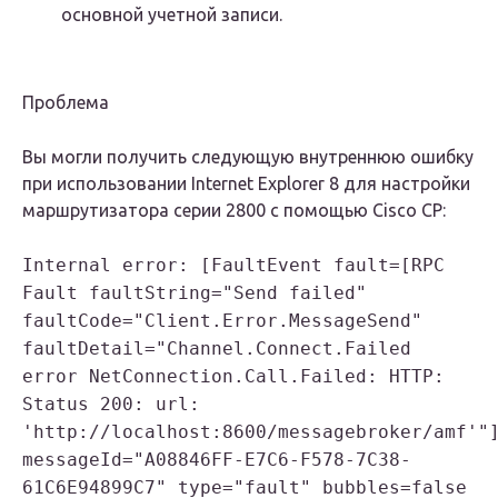
основной учетной записи.
Проблема
Вы могли получить следующую внутреннюю ошибку
при использовании Internet Explorer 8 для настройки
маршрутизатора серии 2800 с помощью Cisco CP:
Internal error: [FaultEvent fault=[RPC
Fault faultString="Send failed"
faultCode="Client.Error.MessageSend"
faultDetail="Channel.Connect.Failed
error NetConnection.Call.Failed: HTTP:
Status 200: url:
'http://localhost:8600/messagebroker/amf'"
messageId="A08846FF-E7C6-F578-7C38-
61C6E94899C7" type="fault" bubbles=false