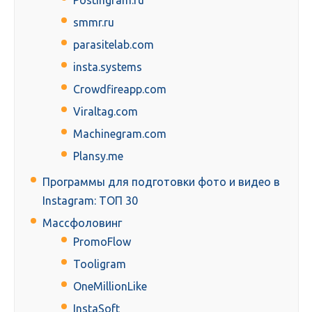
Postingram.ru
smmr.ru
parasitelab.com
insta.systems
Crowdfireapp.com
Viraltag.com
Machinegram.com
Plansy.me
Программы для подготовки фото и видео в
Instagram: ТОП 30
Массфоловинг
PromoFlow
Tooligram
OneMillionLike
InstaSoft