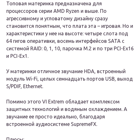
Топовая материнка предназначена для
процессоров серии АМD Ryzen и выше. По
агрессивному и угловатому дизайну сразу
становится понятным, что плата эта – игровая. Но и
характеристики у нее на высоте: четыре слота под
64 гигов оперативки, восемь интерфейсов SATA c
системой RAID: 0, 1, 10, парочка М.2 и по три PCI-Ex16
и PCI-Ex1.
У материнки отличное звучание HDA, встроенный
модуль Wi-Fi, целых семнадцать портов USB, выход
S/PDIF, Ethernet.
Помимо этого VI Extrem обладает комплексом
защитных технологий и водяным охлаждением. А
звучание ее просто идеально, благодаря
встроенной аудиосистеме SupremeFX.
Плюсы: