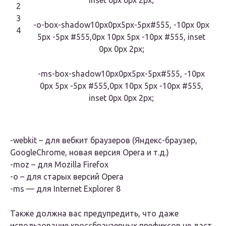
inset 0px 0px 2px;
2
3
-o-box-shadow10px0px5px-5px#555, -10px 0px
4
5px -5px #555,0px 10px 5px -10px #555, inset
0px 0px 2px;
-ms-box-shadow10px0px5px-5px#555, -10px
0px 5px -5px #555,0px 10px 5px -10px #555,
inset 0px 0px 2px;
-webkit – для вебкит браузеров (Яндекс-браузер,
GoogleChrome, новая версия Opera и т.д.)
-moz – для Mozilla Firefox
-о – для старых версий Opera
-ms — для Internet Explorer 8
Также должна вас предупредить, что даже
использование кроссбраузерных префиксов не даст