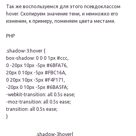
Так же воспользуемся для этого псевдоклассом
hover. Скопируем значение тени, и немножко его
изменим, к примеру, поменяем цвета местами.
PHP
.shadow-3:hover {
box-shadow: 0 0 0 1px #ccc,
0 -20px 10px -5px #6BFA76,
20px 0 10px -5px #FBC16A,
0 20px 10px -5px #F4F171,
-20px 0 10px -5px #6BA5FA;
-webkit-transition: all 0.5s ease;
-moz-transition: all 0.5s ease;
transition: all 0.5s ease;
}
.shadow-3hover{