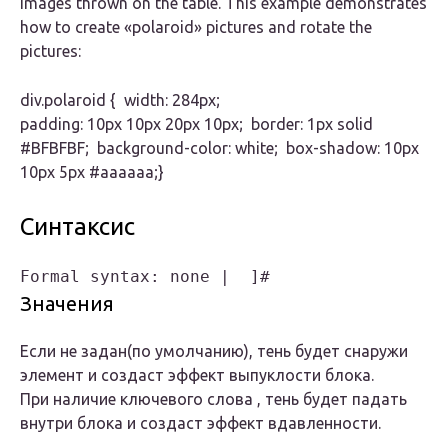
Images thrown on the table. This example demonstrates
how to create «polaroid» pictures and rotate the
pictures:
div.polaroid { width: 284px;
padding: 10px 10px 20px 10px; border: 1px solid
#BFBFBF; background-color: white; box-shadow: 10px
10px 5px #aaaaaa;}
Синтаксис
Formal syntax: none |  ]#
Значения
Если не задан(по умолчанию), тень будет снаружи
элемент и создаст эффект выпуклости блока.
При наличие ключевого слова , тень будет падать
внутри блока и создаст эффект вдавленности.