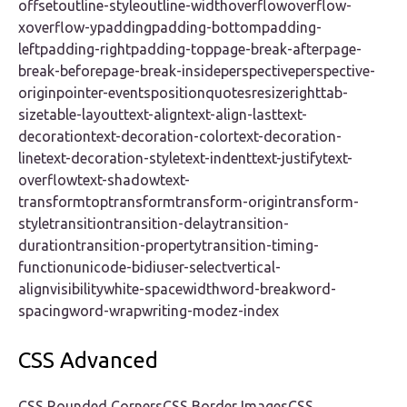
offsetoutline-styleoutline-widthoverflowoverflow-
xoverflow-ypaddingpadding-bottompadding-
leftpadding-rightpadding-toppage-break-afterpage-
break-beforepage-break-insideperspectiveperspective-
originpointer-eventspositionquotesresizerighttab-
sizetable-layouttext-aligntext-align-lasttext-
decorationtext-decoration-colortext-decoration-
linetext-decoration-styletext-indenttext-justifytext-
overflowtext-shadowtext-
transformtoptransformtransform-origintransform-
styletransitiontransition-delaytransition-
durationtransition-propertytransition-timing-
functionunicode-bidiuser-selectvertical-
alignvisibilitywhite-spacewidthword-breakword-
spacingword-wrapwriting-modez-index
CSS Advanced
CSS Rounded CornersCSS Border ImagesCSS