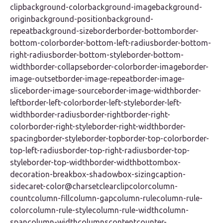
clipbackground-colorbackground-imagebackground-
originbackground-positionbackground-
repeatbackground-sizeborderborder-bottomborder-
bottom-colorborder-bottom-left-radiusborder-bottom-
right-radiusborder-bottom-styleborder-bottom-
widthborder-collapseborder-colorborder-imageborder-
image-outsetborder-image-repeatborder-image-
sliceborder-image-sourceborder-image-widthborder-
leftborder-left-colorborder-left-styleborder-left-
widthborder-radiusborder-rightborder-right-
colorborder-right-styleborder-right-widthborder-
spacingborder-styleborder-topborder-top-colorborder-
top-left-radiusborder-top-right-radiusborder-top-
styleborder-top-widthborder-widthbottombox-
decoration-breakbox-shadowbox-sizingcaption-
sidecaret-color@charsetclearclipcolorcolumn-
countcolumn-fillcolumn-gapcolumn-rulecolumn-rule-
colorcolumn-rule-stylecolumn-rule-widthcolumn-
spancolumn-widthcolumnscontentcounter-