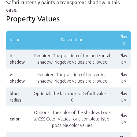
Safari currently paints a transparent shadow in this
case.
Property Values
Play
Value
Description
it
h-
Required. The position of the horizontal
Play
shadow
shadow. Negative values are allowed
it »
v-
Required. The position of the vertical
Play
shadow
shadow. Negative values are allowed
it »
blur-
Optional. The blur radius. Default value is
Play
radius
0
it »
Optional. The color of the shadow. Look
Play
color
at CSS Color Values for a complete list of
it »
possible color values