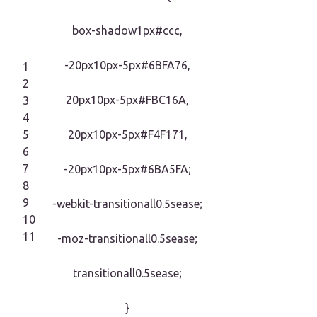
box-shadow1px#ccc,
-20px10px-5px#6BFA76,
1
2
20px10px-5px#FBC16A,
3
4
5
20px10px-5px#F4F171,
6
7
-20px10px-5px#6BA5FA;
8
9
-webkit-transitionall0.5sease;
10
11
-moz-transitionall0.5sease;
transitionall0.5sease;
}