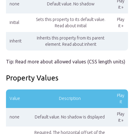
Play
none
Default value. No shadow
it »
Sets this property to its default value.
Play
initial
Read about initial
it »
Inherits this property from its parent
inherit
element. Read about inherit
Tip: Read more about allowed values (CSS length units)
Property Values
Play
Value
Description
it
Play
none
Default value. No shadow is displayed
it »
Required. The horizontal offset of the