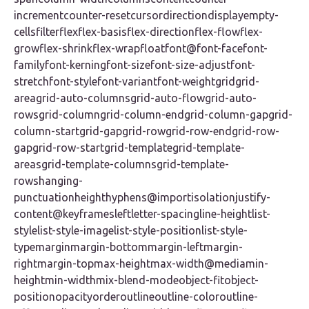
incrementcounter-resetcursordirectiondisplayempty-
cellsfilterflexflex-basisflex-directionflex-flowflex-
growflex-shrinkflex-wrapfloatfont@font-facefont-
familyfont-kerningfont-sizefont-size-adjustfont-
stretchfont-stylefont-variantfont-weightgridgrid-
areagrid-auto-columnsgrid-auto-flowgrid-auto-
rowsgrid-columngrid-column-endgrid-column-gapgrid-
column-startgrid-gapgrid-rowgrid-row-endgrid-row-
gapgrid-row-startgrid-templategrid-template-
areasgrid-template-columnsgrid-template-
rowshanging-
punctuationheighthyphens@importisolationjustify-
content@keyframesleftletter-spacingline-heightlist-
stylelist-style-imagelist-style-positionlist-style-
typemarginmargin-bottommargin-leftmargin-
rightmargin-topmax-heightmax-width@mediamin-
heightmin-widthmix-blend-modeobject-fitobject-
positionopacityorderoutlineoutline-coloroutline-