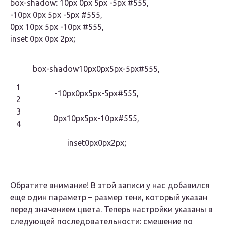
box-shadow: 10px 0px 5px -5px #555,
-10px 0px 5px -5px #555,
0px 10px 5px -10px #555,
inset 0px 0px 2px;
box-shadow10px0px5px-5px#555,
1
-10px0px5px-5px#555,
2
3
0px10px5px-10px#555,
4
inset0px0px2px;
Обратите внимание! В этой записи у нас добавился
еще один параметр – размер тени, который указан
перед значением цвета. Теперь настройки указаны в
следующей последовательности: смешение по