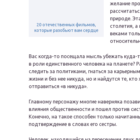
желание пр
рассчитатьс
природе. Эт
20 отечественных фильмов,
столетия, а
которые разобьют вам сердце
веками толь
относительн
Вас когда-то посещала мысль убежать куда-т
в роли единственного человека на планете? Р
следить за политиками, гнаться за карьерным
жизни и без нее никуда, но и найдутся те, кт
отправиться «в никуда».
Главному персонажу многие наверняка позави
влияния общественности и пошел против сис
Конечно, на такое способен только начитанн
подтверждение в словах его сестры.
Человек, находящийся на пересечении двух д