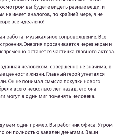
росмотром вы будете видеть разные вещи, и
 не имеет аналогов, по крайней мере, я не
вре все идеально!
кая работа, музыкальное сопровождение. Все
троения. Энергия просачивается через экран и
непременно останется частичка главного актера.
озданная человеком, совершенно не значима, в
ные ценности жизни. Главный герой угнетался
ли. Он не понимал смысла покупки нового
ели всего несколько лет назад, его она
ги могут в один миг поменять человека.
ду вам один пример. Вы работник офиса. Утром
что он полностью завален деньгами. Ваши