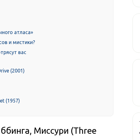
чного атласа»
сов и мистики?
трясут вас
ive (2001)
et (1957)
ббинга, Миссури (Three