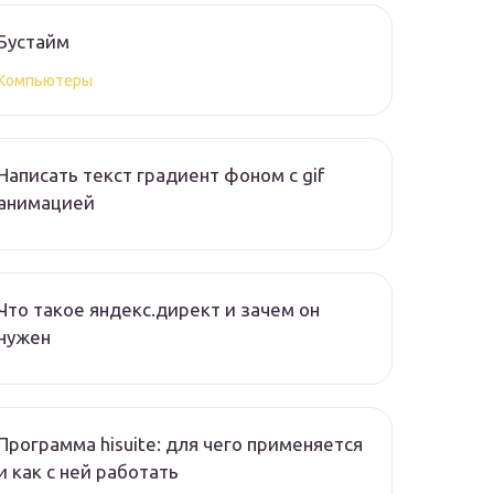
Бустайм
Компьютеры
Написать текст градиент фоном с gif
анимацией
Что такое яндекс.директ и зачем он
нужен
Программа hisuite: для чего применяется
и как с ней работать