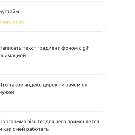
Бустайм
Компьютеры
Написать текст градиент фоном с gif
анимацией
Что такое яндекс.директ и зачем он
нужен
Программа hisuite: для чего применяется
и как с ней работать