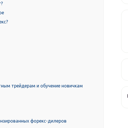
г?
ое
екс?
тным трейдерам и обучение новичкам
ензированных форекс-дилеров