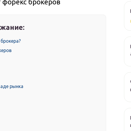
г форекс брокеров
жание:
 брокера?
керов
спаде рынка