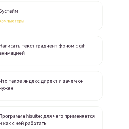
Бустайм
Компьютеры
Написать текст градиент фоном с gif
анимацией
Что такое яндекс.директ и зачем он
нужен
Программа hisuite: для чего применяется
и как с ней работать