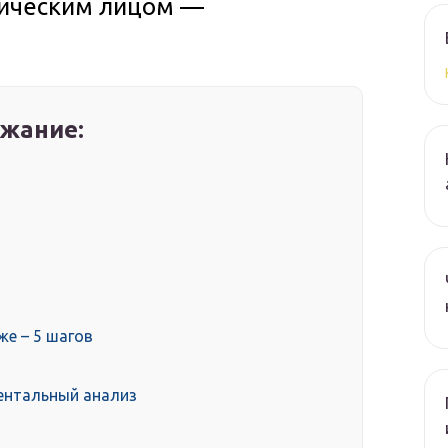
зическим лицом —
жание:
же – 5 шагов
ентальный анализ