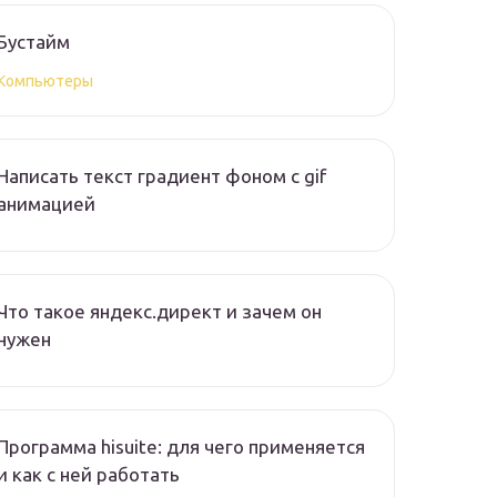
Бустайм
Компьютеры
Написать текст градиент фоном с gif
анимацией
Что такое яндекс.директ и зачем он
нужен
Программа hisuite: для чего применяется
и как с ней работать