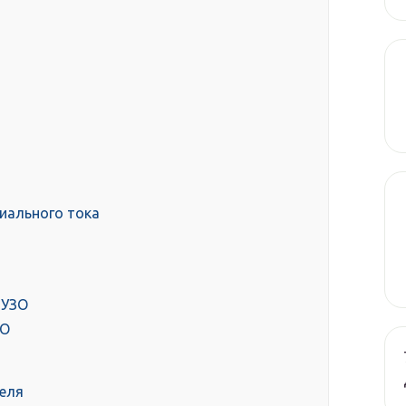
иального тока
я
 УЗО
ЗО
еля