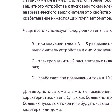
латинскими буквами B, C или D. От времяток
защитного устройства к пусковым токам эле
автоматического выключателя это свойство 
срабатывание нижестоящих групп автоматов.
Чаще всего используют следующие типы авто
B – при значении тока в 3 — 5 раз выше
выключатель устройства и оно мгновенн
C – электромагнитный расцепитель отклю
раз;
D – сработает при превышении тока в 10-
Для вводного автомата в жилые помещения 
характеристикой типа C, так как большинств
больших пусковых токов и не будут оказыват
квартиры или дома.