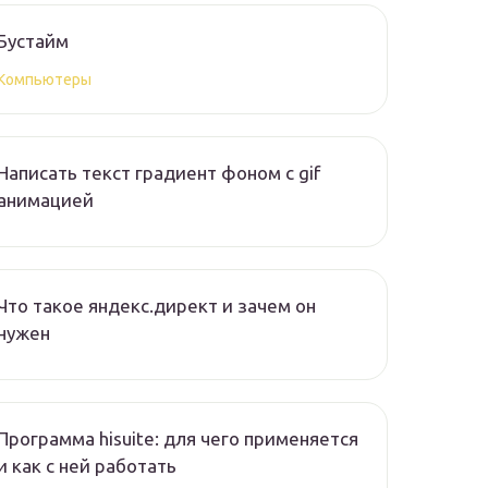
Бустайм
Компьютеры
Написать текст градиент фоном с gif
анимацией
Что такое яндекс.директ и зачем он
нужен
Программа hisuite: для чего применяется
и как с ней работать