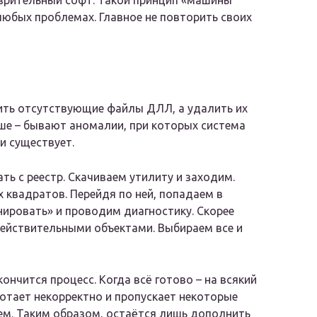
озрительный софт. Такой принцип «машины
любых проблемах. Главное не повторить своих
ить отсутствующие файлы ДЛЛ, а удалить их
ше – бывают аномалии, при которых система
и существует.
ать с реестр. Скачиваем утилиту и заходим.
х квадратов. Перейдя по ней, попадаем в
нировать» и проводим диагностику. Скорее
действительными объектами. Выбираем все и
нчится процесс. Когда всё готово – на всякий
ботает некорректно и пропускает некоторые
ем. Таким образом, остаётся лишь дополнить