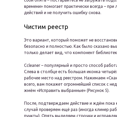
сбой опять – постарайтесь не загружать под
времени» помогает практически всегда – при 
действий и не получить ошибку снова.
Чистим реестр
Это вариант, который поможет не восстанов
безопасно и полностью. Как было сказано вы
только делает вид, что компонент библиотек
Ccleaner – популярный и просто способ работ
Слева в столбце есть большая иконка четырё
рабочее место над реестром. Нажимаем «Ска
всего, вам покажет огромнейший список с не
жмём «Исправить выбранные» (Рисунок 5).
После, подтверждаем действие и ждём пока ко
случай проверяем ещё раз (иногда клинер ра
пункты). Опять выделяем строчки и исправля