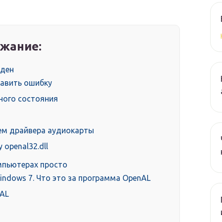
жание:
жден
править ошибку
ного состояния
ем драйвера аудиокарты
openal32.dll
омпьютерах просто
windows 7. Что это за программа OpenAL
nAL