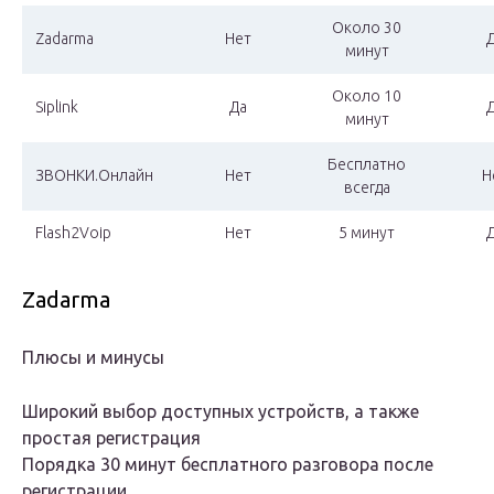
Около 30
Zadarma
Нет
минут
Около 10
Siplink
Да
минут
Бесплатно
ЗВОНКИ.Онлайн
Нет
Н
всегда
Flash2Voip
Нет
5 минут
Zadarma
Плюсы и минусы
Широкий выбор доступных устройств, а также
простая регистрация
Порядка 30 минут бесплатного разговора после
регистрации