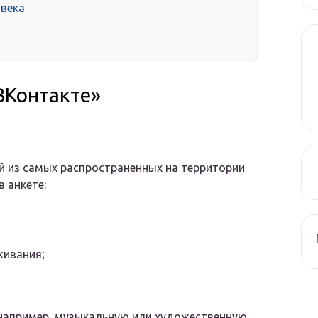
овека
ВКонтакте»
й из самых распространенных на территории
 анкете:
живания;
 например, музыкальную или художественную