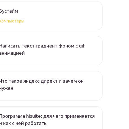
Бустайм
Компьютеры
Написать текст градиент фоном с gif
анимацией
Что такое яндекс.директ и зачем он
нужен
Программа hisuite: для чего применяется
и как с ней работать