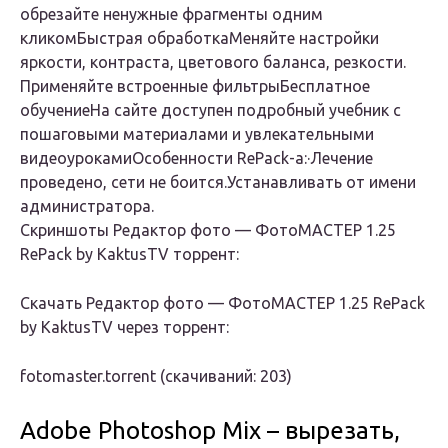
обрезайте ненужные фрагменты одним
кликом
Быстрая обработка
Меняйте настройки
яркости, контраста, цветового баланса, резкости.
Применяйте встроенные фильтры
Бесплатное
обучение
На сайте доступен подробный учебник с
пошаговыми материалами и увлекательными
видеоуроками
Особенности RePack-a:
·Лечение
проведено, сети не боится.Устанавливать от имени
администратора.
Скриншоты Редактор фото — ФотоМАСТЕР 1.25
RePack by KaktusTV торрент:
Скачать Редактор фото — ФотоМАСТЕР 1.25 RePack
by KaktusTV через торрент:
fotomaster.torrent (cкачиваний: 203)
Adobe Photoshop Mix – вырезать,