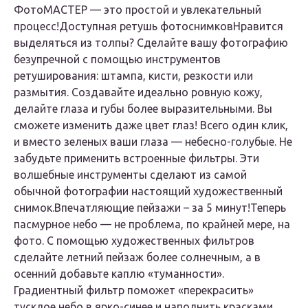
ФотоМАСТЕР — это простой и увлекательный
процесс!
Доступная ретушь фотоснимков
Нравится
выделяться из толпы? Сделайте вашу фотографию
безупречной с помощью инструментов
ретуширования: штампа, кисти, резкости или
размытия. Создавайте идеально ровную кожу,
делайте глаза и губы более выразительными. Вы
сможете изменить даже цвет глаз! Всего один клик,
и вместо зеленых ваши глаза — небесно-голубые. Не
забудьте применить встроенные фильтры. Эти
волшебные инструменты сделают из самой
обычной фотографии настоящий художественный
снимок.
Впечатляющие пейзажи – за 5 минут!
Теперь
пасмурное небо — не проблема, по крайней мере, на
фото. С помощью художественных фильтров
сделайте летний пейзаж более солнечным, а в
осенний добавьте каплю «туманности».
Градиентный фильтр поможет «перекрасить»
тусклое небо в ярко-синее и наполнить красками