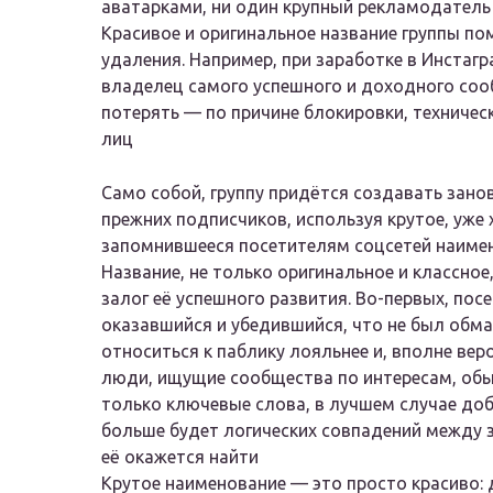
аватарками, ни один крупный рекламодатель 
Красивое и оригинальное название группы по
удаления. Например, при заработке в Инстаг
владелец самого успешного и доходного соо
потерять — по причине блокировки, техничес
лиц
Само собой, группу придётся создавать занов
прежних подписчиков, используя крутое, уже
запомнившееся посетителям соцсетей наиме
Название, не только оригинальное и классное
залог её успешного развития. Во-первых, посе
оказавшийся и убедившийся, что не был обма
относиться к паблику лояльнее и, вполне вер
люди, ищущие сообщества по интересам, обы
только ключевые слова, в лучшем случае доб
больше будет логических совпадений между 
её окажется найти
Крутое наименование — это просто красиво: д