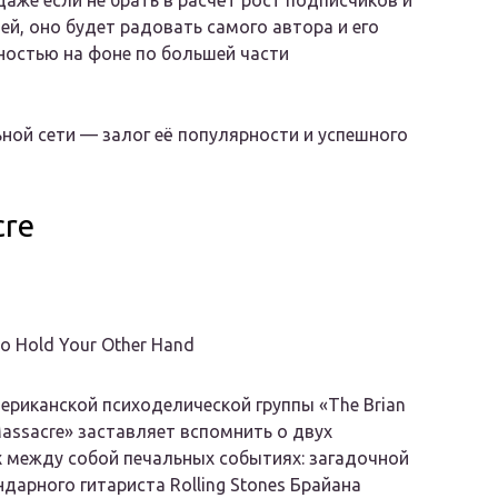
аже если не брать в расчёт рост подписчиков и
й, оно будет радовать самого автора и его
ностью на фоне по большей части
ной сети — залог её популярности и успешного
cre
To Hold Your Other Hand
ериканской психоделической группы «The Brian
assacre» заставляет вспомнить о двух
 между собой печальных событиях: загадочной
ндарного гитариста Rolling Stones Брайана