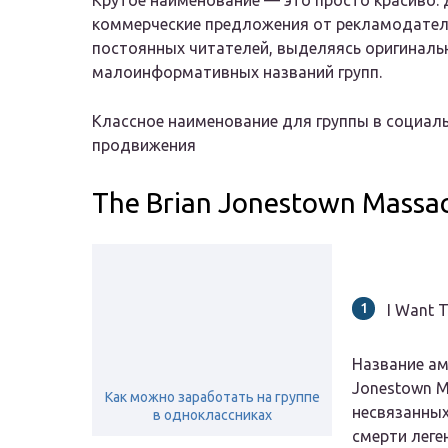
Крутое наименование — это просто красиво: д
коммерческие предложения от рекламодателе
постоянных читателей, выделяясь оригиналь
малоинформативных названий групп.
Классное наименование для группы в социаль
продвижения
The Brian Jonestown Massa
I Want 
Название ам
Jonestown M
Как можно заработать на группе
несвязанных
в одноклассниках
смерти леге