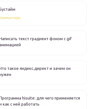
Бустайм
Компьютеры
Написать текст градиент фоном с gif
анимацией
Что такое яндекс.директ и зачем он
нужен
Программа hisuite: для чего применяется
и как с ней работать