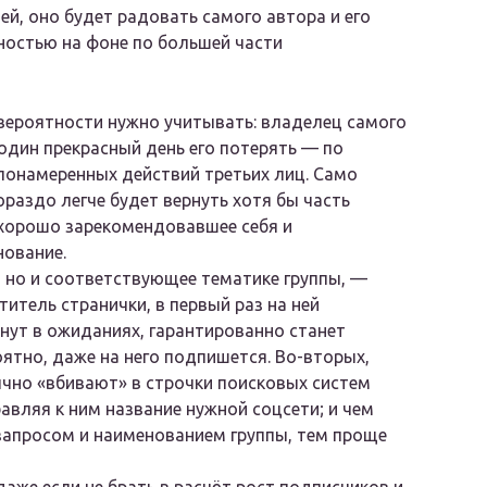
й, оно будет радовать самого автора и его
ностью на фоне по большей части
 вероятности нужно учитывать: владелец самого
один прекрасный день его потерять — по
злонамеренных действий третьих лиц. Само
ораздо легче будет вернуть хотя бы часть
 хорошо зарекомендовавшее себя и
нование.
, но и соответствующее тематике группы, —
титель странички, в первый раз на ней
нут в ожиданиях, гарантированно станет
оятно, даже на него подпишется. Во-вторых,
чно «вбивают» в строчки поисковых систем
авляя к ним название нужной соцсети; и чем
запросом и наименованием группы, тем проще