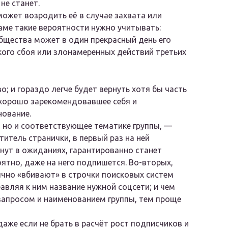
не станет.
может возродить её в случае захвата или
раме такие вероятности нужно учитывать:
бщества может в один прекрасный день его
кого сбоя или злонамеренных действий третьих
о; и гораздо легче будет вернуть хотя бы часть
 хорошо зарекомендовавшее себя и
нование.
, но и соответствующее тематике группы, —
титель странички, в первый раз на ней
нут в ожиданиях, гарантированно станет
оятно, даже на него подпишется. Во-вторых,
чно «вбивают» в строчки поисковых систем
авляя к ним название нужной соцсети; и чем
запросом и наименованием группы, тем проще
аже если не брать в расчёт рост подписчиков и