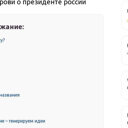
крови о президенте россии
жание:
пу?
 названия
е – генерируем идеи