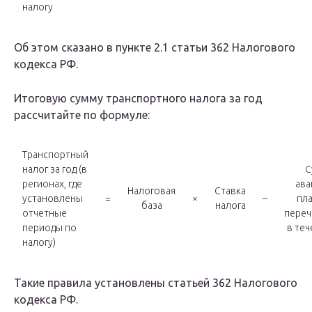
налогу
Об этом сказано в пункте 2.1 статьи 362 Налогового
кодекса РФ.
Итоговую сумму транспортного налога за год
рассчитайте по формуле:
Транспортный
налог за год (в
С
регионах, где
ава
Налоговая
Ставка
установлены
=
×
–
пл
база
налога
отчетные
переч
периоды по
в теч
налогу)
Такие правила установлены статьей 362 Налогового
кодекса РФ.