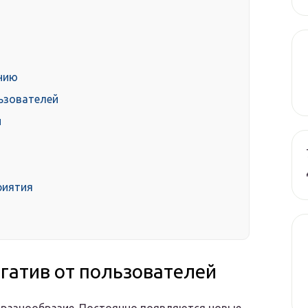
нию
льзователей
и
риятия
егатив от пользователей