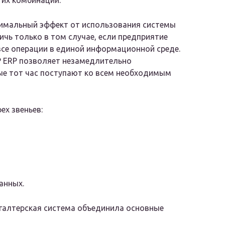
е их комбинации.
имальный эффект от использования системы
чь только в том случае, если предприятие
се операции в единой информационной среде.
P ERP позволяет незамедлительно
ые тот час поступают ко всем необходимым
ех звеньев:
анных.
хгалтерская система объединила основные