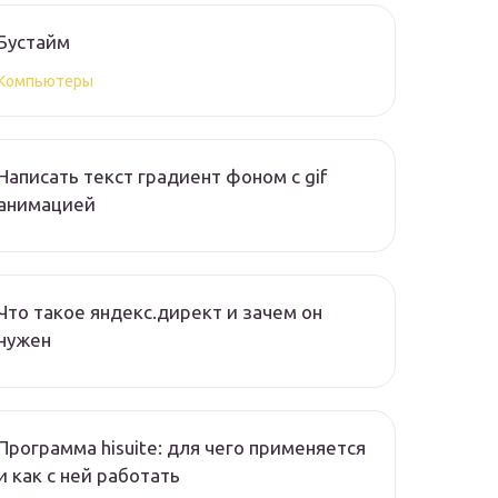
Бустайм
Компьютеры
Написать текст градиент фоном с gif
анимацией
Что такое яндекс.директ и зачем он
нужен
Программа hisuite: для чего применяется
и как с ней работать