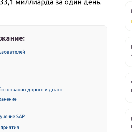
 33,1 миллиарда за один день.
жание:
льзователей
боснованно дорого и долго
ранение
учение SAP
дприятия