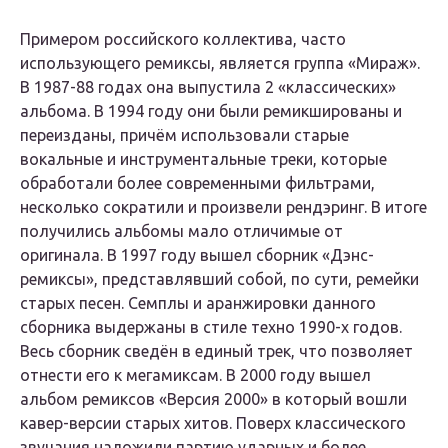
Примером российского коллектива, часто
использующего ремиксы, является группа «Мираж».
В 1987-88 годах она выпустила 2 «классических»
альбома. В 1994 году они были ремикшированы и
переизданы, причём использовали старые
вокальные и инструментальные треки, которые
обработали более современными фильтрами,
несколько сократили и произвели рендэринг. В итоге
получились альбомы мало отличимые от
оригинала. В 1997 году вышел сборник «Дэнс-
ремиксы», представлявший собой, по сути, ремейки
старых песен. Семплы и аранжировки данного
сборника выдержаны в стиле техно 1990-х годов.
Весь сборник сведён в единый трек, что позволяет
отнести его к мегамиксам. В 2000 году вышел
альбом ремиксов «Версия 2000» в который вошли
кавер-версии старых хитов. Поверх классического
звучания наложили партию ударных и более