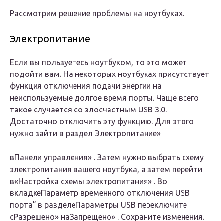
Рассмотрим решение проблемы на ноутбуках.
Электропитание
Если вы пользуетесь ноутбуком, то это может
подойти вам. На некоторых ноутбуках присутствует
функция отключения подачи энергии на
неиспользуемые долгое время порты. Чаще всего
такое случается со злосчастным USB 3.0.
Достаточно отключить эту функцию. Для этого
нужно зайти в раздел
Э
лектропитание»
в
П
анели управления»
. Затем нужно выбрать схему
электропитания вашего ноутбука, а затем перейти
в
«Настройка схемы электропитания»
. Во
вкладке
П
араметр временного отключения
USB
порта
”
в разделе
П
араметры
USB
переключите
с
Р
азрешено»
на
З
апрещено»
. Сохраните изменения.