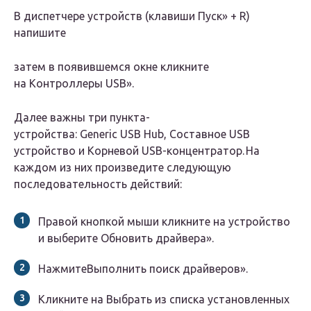
В диспетчере устройств (клавиши
П
уск» +
R
)
напишите
затем в появившемся окне кликните
на
К
онтроллеры USB»
.
Далее важны три пункта-
устройства: Generic USB Hub, Составное USB
устройство и Корневой USB-концентратор. На
каждом из них произведите следующую
последовательность действий:
Правой кнопкой мыши кликните на устройство
и выберите
О
бновить драйвера»
.
Нажмите
В
ыполнить поиск драйверов»
.
Кликните на
В
ыбрать из списка установленных