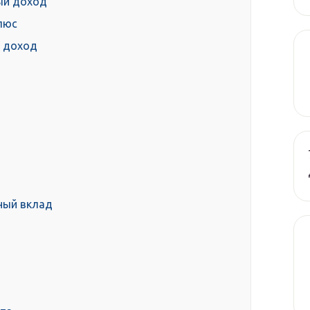
ый доход
люс
й доход
ный вклад