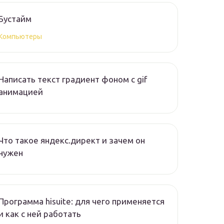
Бустайм
Компьютеры
Написать текст градиент фоном с gif
анимацией
Что такое яндекс.директ и зачем он
нужен
Программа hisuite: для чего применяется
и как с ней работать