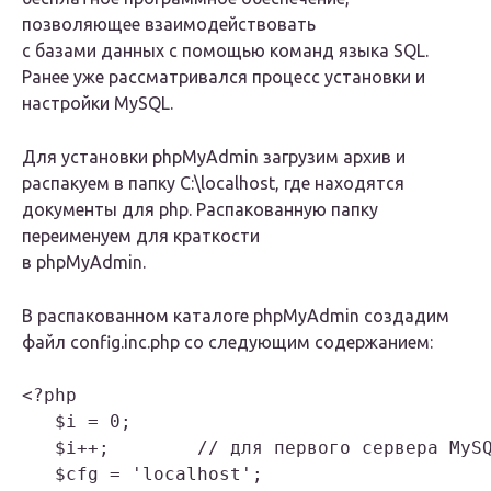
позволяющее взаимодействовать
с базами данных с помощью команд языка SQL.
Ранее уже рассматривался процесс установки и
настройки MySQL.
Для установки phpMyAdmin загрузим архив и
распакуем в папку
C:\localhost
, где находятся
документы для php. Распакованную папку
переименуем для краткости
в phpMyAdmin.
В распакованном каталоге phpMyAdmin создадим
файл
config.inc.php
со следующим содержанием:
<?php

   $i = 0;

   $i++;	// для первого сервера MySQL

   $cfg = 'localhost';
