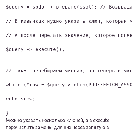
$query = $pdo -> prepare($sql); // Возвраща
// В кавычках нужно указать ключ, который м
// А после передать значение, которое должн
$query -> execute(); 

// Также перебираем массив, но теперь в мас
while ($row = $query->fetch(PDO::FETCH_ASSO
echo $row;

}
Можно указать несколько ключей, а в execute
перечислить замены для них через запятую в