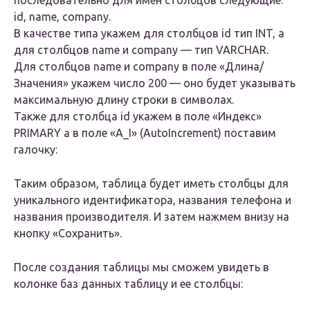
последовательно для имен столбцов следующие:
id, name, company.
В качестве типа укажем для столбцов id тип INT, а
для столбцов name и company — тип VARCHAR.
Для столбцов name и company в поле «Длина/
Значения» укажем число 200 — оно будет указывать
максимальную длину строки в символах.
Также для столбца id укажем в поле «Индекс»
PRIMARY а в поле «A_I» (AutoIncrement) поставим
галочку:
Таким образом, таблица будет иметь столбцы для
уникального идентификатора, названия телефона и
названия производителя. И затем нажмем внизу на
кнопку «Сохранить».
После создания таблицы мы сможем увидеть в
колонке баз данных таблицу и ее столбцы: