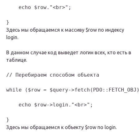
    echo $row."<br>";

Здесь мы обращаемся к массиву $row по индексу
login.
В данном случае код выведет логин всех, кто есть в
таблице.
// Перебираем способом объекта

while ($row = $query->fetch(PDO::FETCH_OBJ)
    echo $row->login."<br>";

}
Здесь мы обращаемся к объекту $row по login.