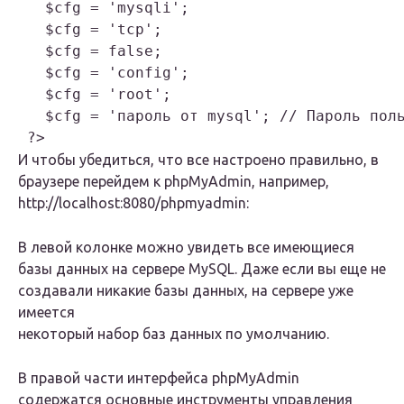
   $cfg = 'mysqli';

   $cfg = 'tcp';

   $cfg = false;

   $cfg = 'config';

   $cfg = 'root';

   $cfg = 'пароль от mysql'; // Пароль поль
И чтобы убедиться, что все настроено правильно, в
браузере перейдем к phpMyAdmin, например,
http://localhost:8080/phpmyadmin:
В левой колонке можно увидеть все имеющиеся
базы данных на сервере MySQL. Даже если вы еще не
создавали никакие базы данных, на сервере уже
имеется
некоторый набор баз данных по умолчанию.
В правой части интерфейса phpMyAdmin
содержатся основные инструменты управления