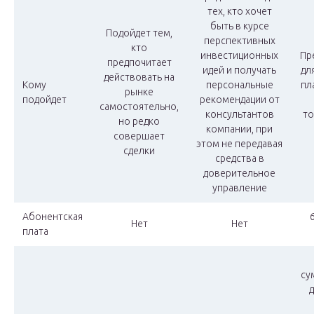
тех, кто хочет
быть в курсе
Подойдет тем,
перспективных
кто
инвестиционных
Пр
предпочитает
идей и получать
дл
действовать на
Кому
персональные
пл
рынке
подойдет
рекомендации от
самостоятельно,
консультантов
то
но редко
компании, при
совершает
этом не передавая
сделки
средства в
доверительное
управление
Абонентская
6
Нет
Нет
плата
су
д