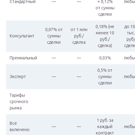
Стандартный
—
—
+ 0,12%
любы
от суммы
сделки
0,18% (не
до 1
0,07% от
от 1 млн
менее 10
тыс.
Консультант
суммы
руб./
руб./
руб
сделки
сделка
сделка)
сдел
Премиальный
—
—
0,03%
любы
0,5% от
Эксперт
—
—
суммы
любы
сделки
Тарифы
срочного
рынка
1 руб. за
Всё
—
—
каждый
любы
включено
контракт