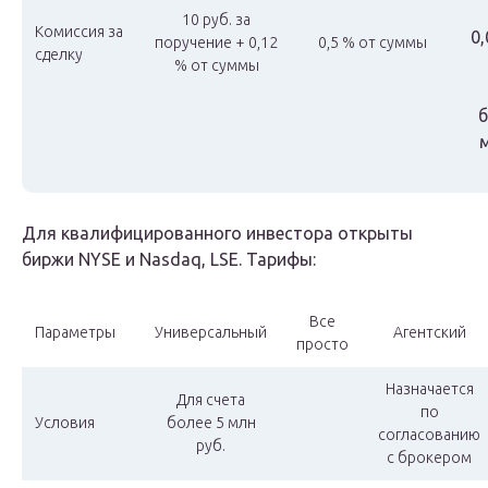
10 руб. за
Комиссия за
0,
поручение + 0,12
0,5 % от суммы
сделку
% от суммы
б
м
Для квалифицированного инвестора открыты
биржи NYSE и Nasdaq, LSE. Тарифы:
Все
Параметры
Универсальный
Агентский
просто
Назначается
Для счета
по
Условия
более 5 млн
согласованию
руб.
с брокером