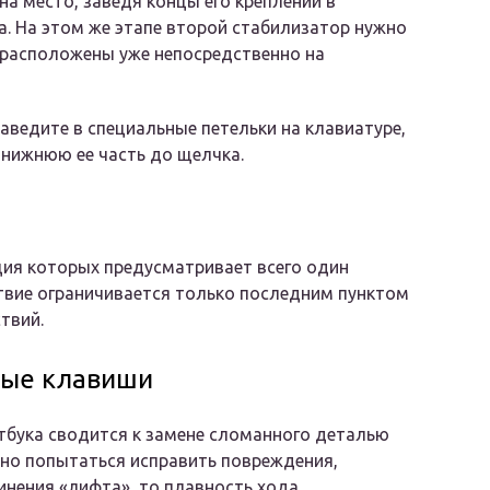
на место, заведя концы его креплений в
а. На этом же этапе второй стабилизатор нужно
е расположены уже непосредственно на
ведите в специальные петельки на клавиатуре,
 нижнюю ее часть до щелчка.
ия которых предусматривает всего один
ствие ограничивается только последним пунктом
твий.
ные клавиши
бука сводится к замене сломанного деталью
ьно попытаться исправить повреждения,
нения «лифта», то плавность хода,