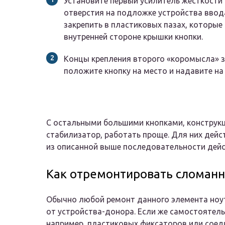
Установите первый усилитель жесткости 
отверстия на подложке устройства ввод
закрепить в пластиковых пазах, которы
внутренней стороне крышки кнопки.
Концы крепления второго «коромысла» за
положите кнопку на место и надавите на
С остальными большими кнопками, конструкц
стабилизатор, работать проще. Для них дей
из описанной выше последовательности дейс
Как отремонтировать сломан
Обычно любой ремонт данного элемента ноут
от устройства-донора. Если же самостоятел
например, пластиковых фиксаторов или соеди