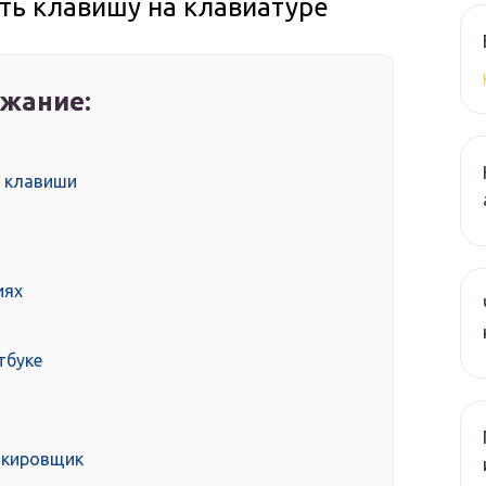
ить клавишу на клавиатуре
жание:
 клавиши
иях
тбуке
окировщик