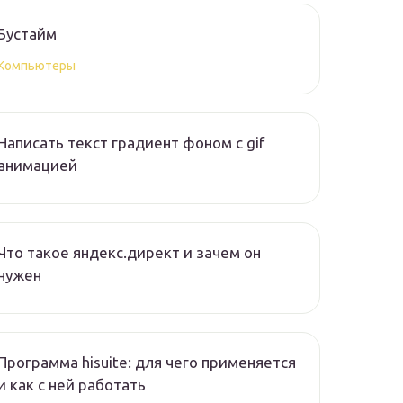
Бустайм
Компьютеры
Написать текст градиент фоном с gif
анимацией
Что такое яндекс.директ и зачем он
нужен
Программа hisuite: для чего применяется
и как с ней работать