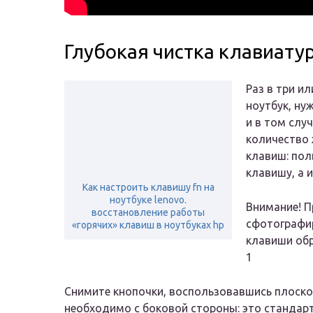
Глубокая чистка клавиату
Раз в три и
ноутбук, ну
и в том слу
количество 
клавиш: пол
клавишу, а и
Как настроить клавишу fn на
ноутбуке lenovo.
Внимание! П
восстановление работы
сфотографир
«горячих» клавиш в ноутбуках hp
клавиши обр
1
Снимите кнопочки, воспользовавшись плоской
необходимо с боковой стороны: это стандар