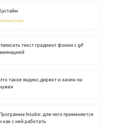
Бустайм
Компьютеры
Написать текст градиент фоном с gif
анимацией
Что такое яндекс.директ и зачем он
нужен
Программа hisuite: для чего применяется
и как с ней работать