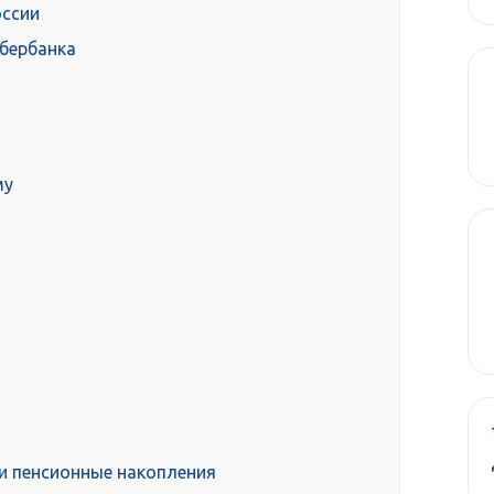
оссии
Сбербанка
му
ти пенсионные накопления