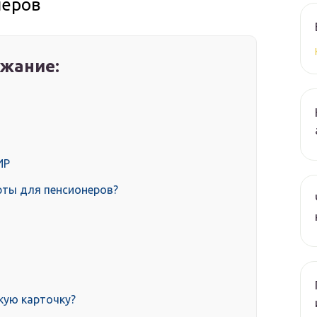
неров
жание:
ИР
рты для пенсионеров?
кую карточку?