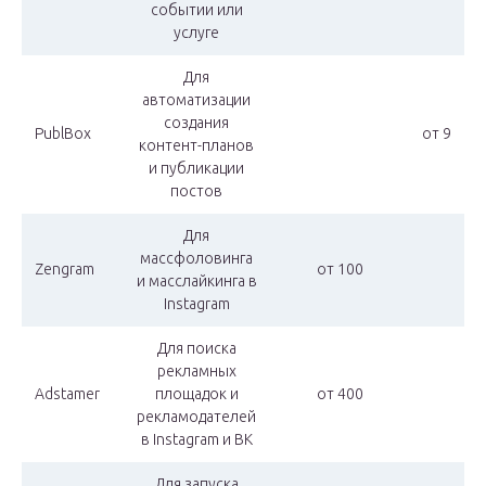
событии или
услуге
Для
автоматизации
создания
PublBox
от 9
контент-планов
и публикации
постов
Для
массфоловинга
Zengram
от 100
и масслайкинга в
Instagram
Для поиска
рекламных
Adstamer
площадок и
от 400
рекламодателей
в Instagram и ВК
Для запуска