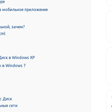
ере
ез мобильное приложение
льной, зачем?
tml
Диск в Windows XP
 в Windows 7
с Диск
ьные сети