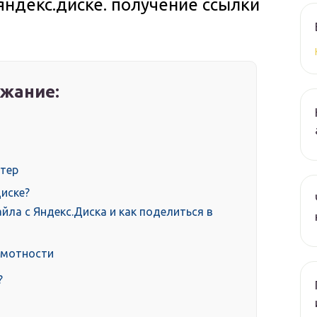
ндекс.диске. получение ссылки
жание:
ютер
иске?
йла с Яндекс.Диска и как поделиться в
амотности
?