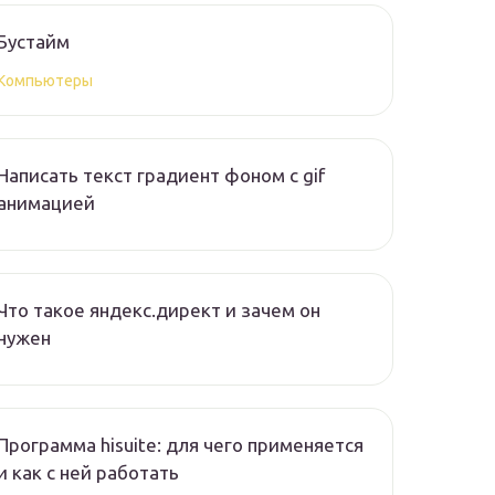
Бустайм
Компьютеры
Написать текст градиент фоном с gif
анимацией
Что такое яндекс.директ и зачем он
нужен
Программа hisuite: для чего применяется
и как с ней работать