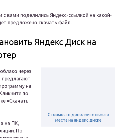
 с вами поделились Яндекс-ссылкой на какой-
удет предложено скачать файл.
тановить Яндекс Диск на
ютер
 облако через
м предлагают
программу на
Кликните по
ке «Скачать
Стоимость дополнительного
места на яндекс диске
а на ПК,
ляции. По